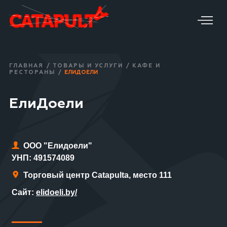
ГЛАВНАЯ
/
ТОВАРЫ И УСЛУГИ
/
КАФЕ И
РЕСТОРАНЫ
/
ЕЛИДОЕЛИ
ЕлиДоели
ООО "Елидоели"
УНП: 491574089
Торговый центр Catapulta, место 111
Сайт:
elidoeli.by/